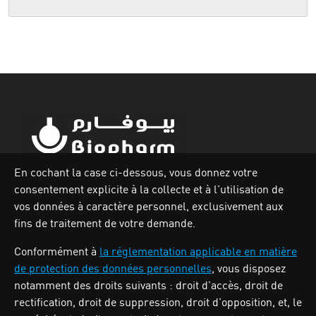
En cochant la case ci-dessous, vous donnez votre
consentement explicite à la collecte et à l’utilisation de
Zone industrielle Oued Smar,Lot N`62, Voie n36, Alger.
vos données à caractère personnel, exclusivement aux
Tél : (213) 028 31 00 07
fins de traitement de votre demande.
Conformément à
la réglementation applicable en matière
de protection des données personnelles
, vous disposez
BIOPHARM
notamment des droits suivants : droit d’accès, droit de
rectification, droit de suppression, droit d’opposition, et, le