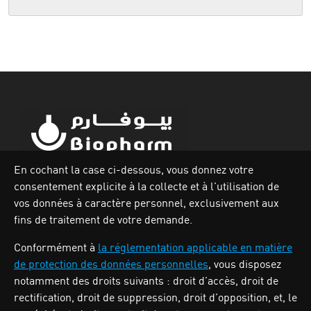
En cochant la case ci-dessous, vous donnez votre
consentement explicite à la collecte et à l’utilisation de
Zone industrielle Oued Smar,Lot N`62, Voie n36, Alger.
vos données à caractère personnel, exclusivement aux
Tél : (213) 028 31 00 07
fins de traitement de votre demande.
Conformément à
la réglementation applicable en matière
de protection des données personnelles
, vous disposez
BIOPHARM
notamment des droits suivants : droit d’accès, droit de
rectification, droit de suppression, droit d’opposition, et, le