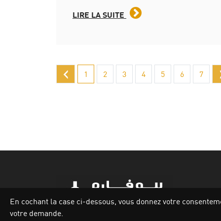
LIRE LA SUITE
‹
1
2
3
4
5
6
7
En cochant la case ci-dessous, vous donnez votre consentement
votre demande.