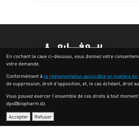
En cochant la case ci-dessous, vous donnez votre consentement
votre demande.
Zone industrielle Oued Smar,Lot N`62, Voie
Conformément à
la réglementation applicable en matière de
n36, Alger.
de suppression, droit d’opposition, et, le cas échéant, droit a
Tél : (213) 028 31 00 07
Vous pouvez exercer l’ensemble de ces droits à tout moment 
dpo@biopharm.dz.
Accepter
Refuser