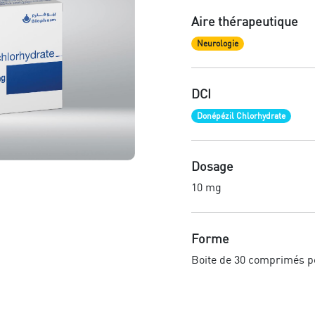
Aire thérapeutique
Neurologie
DCI
Donépézil Chlorhydrate
Dosage
10 mg
Forme
Boite de 30 comprimés pe