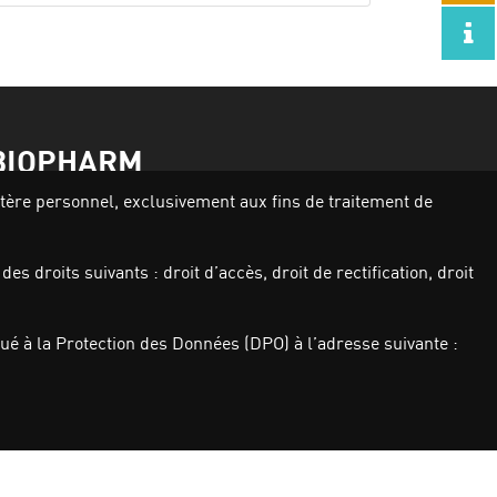
BIOPHARM
actère personnel, exclusivement aux fins de traitement de
Activités
Nos produits
s droits suivants : droit d’accès, droit de rectification, droit
Investisseurs
Qui sommes nous
Carrières
é à la Protection des Données (DPO) à l’adresse suivante :
Actualités
Nous contacter
Politique de Protection des données à
caractère personnel
Gérer mes préférences de confidentialité