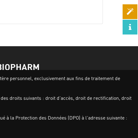
BIOPHARM
actère personnel, exclusivement aux fins de traitement de
Activités
Nos produits
s droits suivants : droit d’accès, droit de rectification, droit
Investisseurs
Qui sommes nous
Carrières
é à la Protection des Données (DPO) à l’adresse suivante :
Actualités
Nous contacter