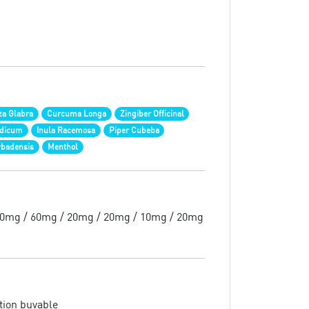
za Glabra
Curcuma Longa
Zingiber Officinal
ndicum
Inula Racemosa
Piper Cubeba
rbadensis
Menthol
10mg / 60mg / 20mg / 20mg / 10mg / 20mg
tion buvable