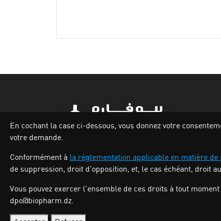
En cochant la case ci-dessous, vous donnez votre consentement
votre demande.
Zone industrielle Oued Smar,Lot N`62, Voie
Conformément à
la réglementation applicable en matière de
n36, Alger.
de suppression, droit d’opposition, et, le cas échéant, droit a
Tél : (213) 028 31 00 07
Vous pouvez exercer l’ensemble de ces droits à tout moment 
dpo@biopharm.dz.