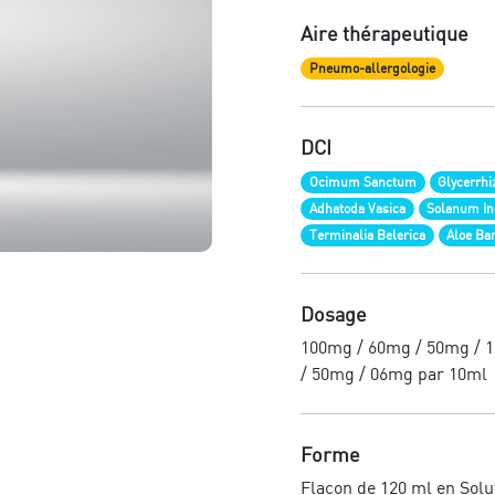
Aire thérapeutique
Pneumo-allergologie
DCI
Ocimum Sanctum
Glycerrhi
Adhatoda Vasica
Solanum I
Terminalia Belerica
Aloe Ba
Dosage
100mg / 60mg / 50mg / 
/ 50mg / 06mg par 10ml
Forme
Flacon de 120 ml en Solu