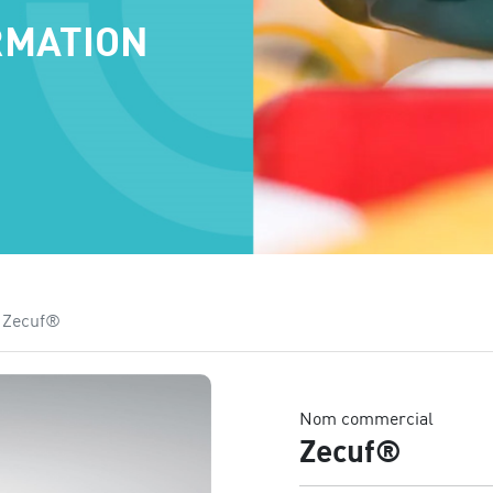
RMATION
Zecuf®
Nom commercial
Zecuf®