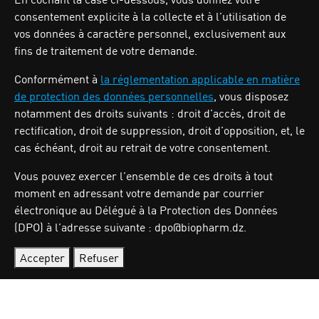
consentement explicite à la collecte et à l’utilisation de
Zone industrielle Oued Smar,Lot N`62, Voie n36, Alger.
vos données à caractère personnel, exclusivement aux
Tél : (213) 028 31 00 07
fins de traitement de votre demande.
Conformément à
la réglementation applicable en matière
de protection des données personnelles
, vous disposez
BIOPHARM
notamment des droits suivants : droit d’accès, droit de
rectification, droit de suppression, droit d’opposition, et, le
cas échéant, droit au retrait de votre consentement.
Activités
Nos produits
Vous pouvez exercer l’ensemble de ces droits à tout
Investisseurs
moment en adressant votre demande par courrier
Qui sommes nous
électronique au Délégué à la Protection des Données
Carrières
(DPO) à l’adresse suivante : dpo@biopharm.dz.
Actualités
Nous contacter
Accepter
Refuser
Politique de Protection des données à caractère
personnel
Gérer mes préférences de confidentialité