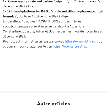
𝟏- “𝐆𝐫𝐞𝐞𝐧 𝐬𝐮𝐩𝐩𝐥𝐲 𝐜𝐡𝐚𝐢𝐧 𝐚𝐧𝐝 𝐜𝐚𝐫𝐛𝐨𝐧 𝐟𝐨𝐨𝐭𝐩𝐫𝐢𝐧𝐭”, du
2 décembre au 05 
décembre
2024 à Oran.
𝟐- "𝐀𝐈 𝐁𝐚𝐬𝐞𝐝-𝐩𝐥𝐚𝐭𝐟𝐨𝐫𝐦 𝐟𝐨𝐫 𝐑&𝐃 𝐨𝐟 𝐬𝐭𝐚𝐛𝐥𝐞 𝐚𝐧𝐝 𝐞𝐟𝐟𝐞𝐜𝐭𝐢𝐯𝐞 𝐩𝐡𝐚𝐫𝐦𝐚𝐜𝐞𝐮𝐭𝐢𝐜𝐚𝐥
𝐟𝐨𝐫𝐦𝐮𝐥𝐚𝐬”, du 14 au 16 décembre 2024 à Alger.
En parallèle, 13 autres HACKATHONS sur des thèmes
socioéconomiques prioritaires se tiendront à Alger, Oran,
Constantine, Ouargla, Adrar et Boumerdès, les mois de novembre et
décembre 2024.
Pour plus d’information visitez le site web
https://www.ibtikar.info
,
et pour s’inscrire, aller sur le lien
https://events.cnrst.dz
.
Autre articles