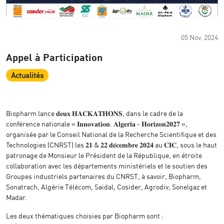
05 Nov. 2024
Appel à Participation
Actualités
Biopharm lance 𝐝𝐞𝐮𝐱 𝐇𝐀𝐂𝐊𝐀𝐓𝐇𝐎𝐍𝐒, dans le cadre de la
conférence nationale « 𝐈𝐧𝐧𝐨𝐯𝐚𝐭𝐢𝐨𝐧. 𝐀𝐥𝐠𝐞𝐫𝐢𝐚 - 𝐇𝐨𝐫𝐢𝐳𝐨𝐧𝟐𝟎𝟐𝟕 »,
organisée par le Conseil National de la Recherche Scientifique et des
Technologies (CNRST) les 𝟐𝟏 & 𝟐𝟐 𝐝𝐞́𝐜𝐞𝐦𝐛𝐫𝐞 𝟐𝟎𝟐𝟒 au 𝐂𝐈𝐂, sous le haut
patronage de Monsieur le Président de la République, en étroite
collaboration avec les départements ministériels et le soutien des
Groupes industriels partenaires du CNRST, à savoir, Biopharm,
Sonatrach, Algérie Télécom, Saidal, Cosider, Agrodiv, Sonelgaz et
Madar.
Les deux thématiques choisies par Biopharm sont :