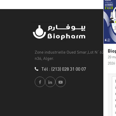
Zone industrielle Oued Smar,Lot N`62, Voie
20 m
n36, Alger.
2026
Tél : (213) 028 31 00 07