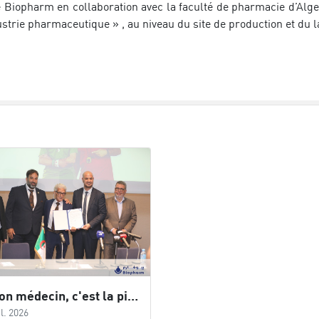
 Biopharm en collaboration avec la faculté de pharmacie d’Alge
ustrie pharmaceutique » , au niveau du site de production et du
« Mon médecin, c'est la piste » : Biopharm accompagne Abdelkader BENGUELLA dans son défi mondial
il. 2026