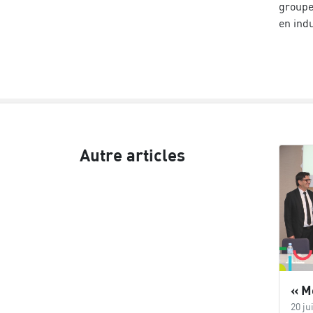
groupe
en ind
Autre articles
20 ju