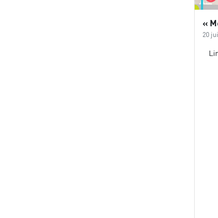
20 ju
Li