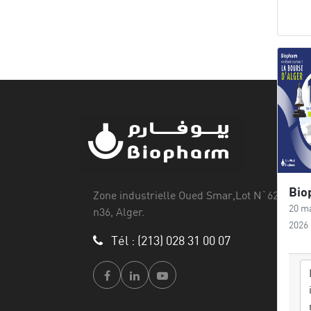
Zone industrielle Oued Smar,Lot N`62, Voie
20 m
n36, Alger.
2026
Tél : (213) 028 31 00 07