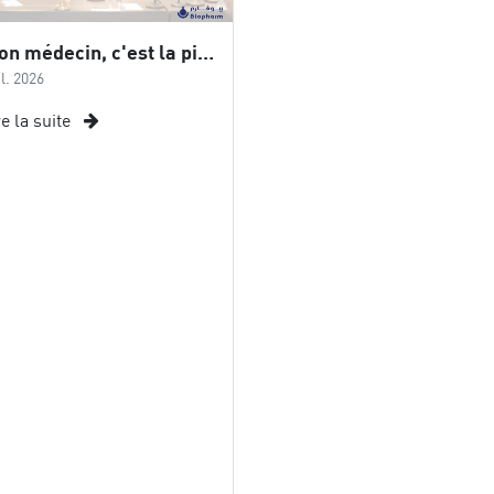
« Mon médecin, c'est la piste » : Biopharm accompagne Abdelkader BENGUELLA dans son défi mondial
il. 2026
re la suite