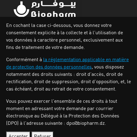
En cochant la case ci-dessous, vous donnez votre
consentement explicite à la collecte et à l’utilisation de
Zone industrielle Oued Smar,Lot N`62, Voie n36, Alger.
vos données à caractère personnel, exclusivement aux
Tél : (213) 028 31 00 07
fins de traitement de votre demande.
Conformément à
la réglementation applicable en matière
de protection des données personnelles
, vous disposez
BIOPHARM
notamment des droits suivants : droit d’accès, droit de
rectification, droit de suppression, droit d’opposition, et, le
cas échéant, droit au retrait de votre consentement.
Activités
Nos produits
Vous pouvez exercer l’ensemble de ces droits à tout
Investisseurs
moment en adressant votre demande par courrier
Qui sommes nous
électronique au Délégué à la Protection des Données
Carrières
(DPO) à l’adresse suivante : dpo@biopharm.dz.
Actualités
Nous contacter
Accepter
Refuser